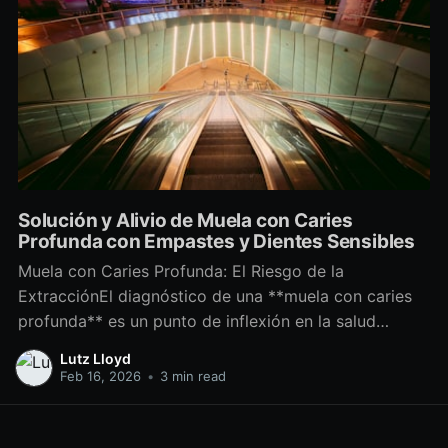
Solución y Alivio de Muela con Caries
Profunda con Empastes y Dientes Sensibles
Muela con Caries Profunda: El Riesgo de la
ExtracciónEl diagnóstico de una **muela con caries
profunda** es un punto de inflexión en la salud
dental, señalando que la infección ha avanzado a
Lutz Lloyd
través del esmalte y la dentina, acercándose
Feb 16, 2026
•
3 min read
peligrosamente a la pulpa del diente, lo que se
traduce en